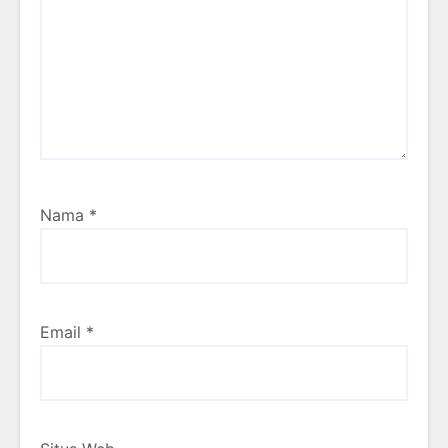
Nama
*
Email
*