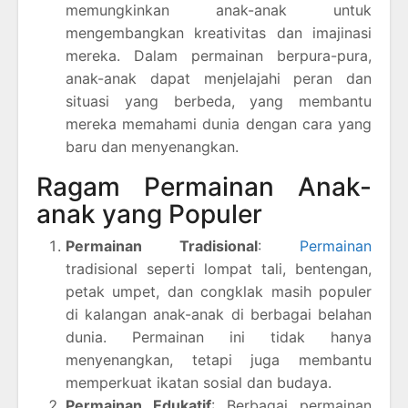
memungkinkan anak-anak untuk
mengembangkan kreativitas dan imajinasi
mereka. Dalam permainan berpura-pura,
anak-anak dapat menjelajahi peran dan
situasi yang berbeda, yang membantu
mereka memahami dunia dengan cara yang
baru dan menyenangkan.
Ragam Permainan Anak-
anak yang Populer
Permainan Tradisional
:
Permainan
tradisional seperti lompat tali, bentengan,
petak umpet, dan congklak masih populer
di kalangan anak-anak di berbagai belahan
dunia. Permainan ini tidak hanya
menyenangkan, tetapi juga membantu
memperkuat ikatan sosial dan budaya.
Permainan Edukatif
: Berbagai permainan