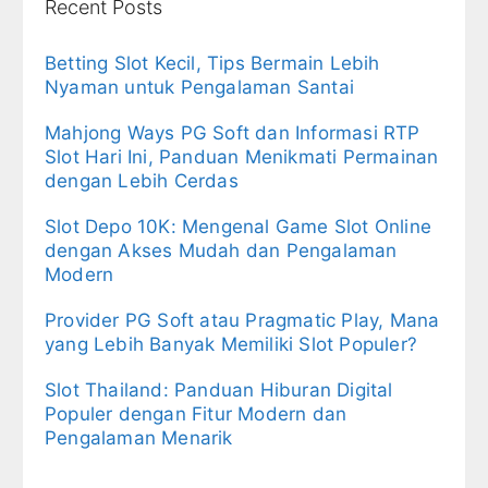
Recent Posts
Betting Slot Kecil, Tips Bermain Lebih
Nyaman untuk Pengalaman Santai
Mahjong Ways PG Soft dan Informasi RTP
Slot Hari Ini, Panduan Menikmati Permainan
dengan Lebih Cerdas
Slot Depo 10K: Mengenal Game Slot Online
dengan Akses Mudah dan Pengalaman
Modern
Provider PG Soft atau Pragmatic Play, Mana
yang Lebih Banyak Memiliki Slot Populer?
Slot Thailand: Panduan Hiburan Digital
Populer dengan Fitur Modern dan
Pengalaman Menarik