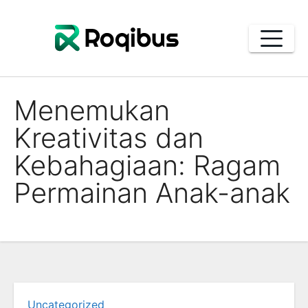
Skip
to
content
Menemukan
Kreativitas dan
Kebahagiaan: Ragam
Permainan Anak-anak
Uncategorized