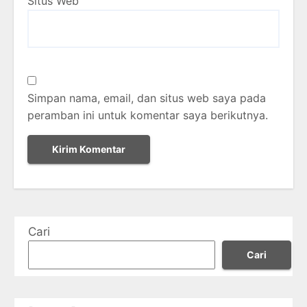
Situs Web
Simpan nama, email, dan situs web saya pada
peramban ini untuk komentar saya berikutnya.
Cari
Cari