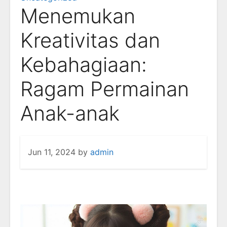
Menemukan
Kreativitas dan
Kebahagiaan:
Ragam Permainan
Anak-anak
Jun 11, 2024
by
admin