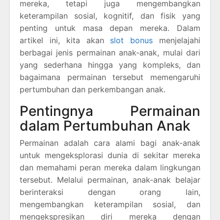
mereka, tetapi juga mengembangkan
keterampilan sosial, kognitif, dan fisik yang
penting untuk masa depan mereka. Dalam
artikel ini, kita akan
slot bonus
menjelajahi
berbagai jenis permainan anak-anak, mulai dari
yang sederhana hingga yang kompleks, dan
bagaimana permainan tersebut memengaruhi
pertumbuhan dan perkembangan anak.
Pentingnya Permainan
dalam Pertumbuhan Anak
Permainan adalah cara alami bagi anak-anak
untuk mengeksplorasi dunia di sekitar mereka
dan memahami peran mereka dalam lingkungan
tersebut. Melalui permainan, anak-anak belajar
berinteraksi dengan orang lain,
mengembangkan keterampilan sosial, dan
mengekspresikan diri mereka dengan