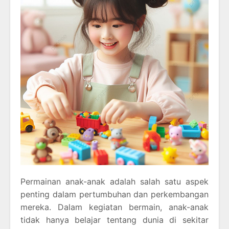
Permainan anak-anak adalah salah satu aspek
penting dalam pertumbuhan dan perkembangan
mereka. Dalam kegiatan bermain, anak-anak
tidak hanya belajar tentang dunia di sekitar