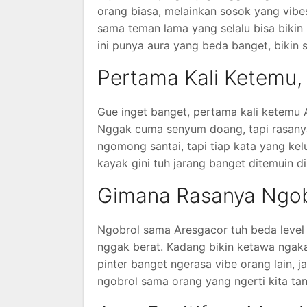
orang biasa, melainkan sosok yang vibe
sama teman lama yang selalu bisa bikin 
ini punya aura yang beda banget, bikin
Pertama Kali Ketemu,
Gue inget banget, pertama kali ketemu A
Nggak cuma senyum doang, tapi rasanya k
ngomong santai, tapi tiap kata yang ke
kayak gini tuh jarang banget ditemuin di
Gimana Rasanya Ngob
Ngobrol sama Aresgacor tuh beda level
nggak berat. Kadang bikin ketawa ngakak,
pinter banget ngerasa vibe orang lain,
ngobrol sama orang yang ngerti kita tanp