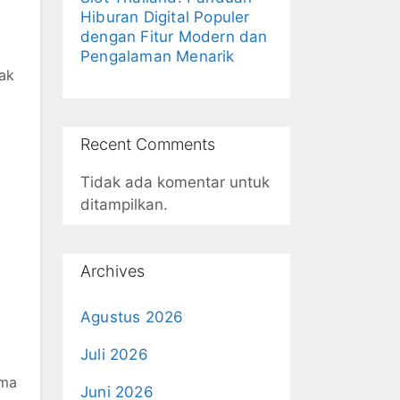
Hiburan Digital Populer
dengan Fitur Modern dan
Pengalaman Menarik
ak
Recent Comments
Tidak ada komentar untuk
ditampilkan.
Archives
Agustus 2026
Juli 2026
uma
Juni 2026