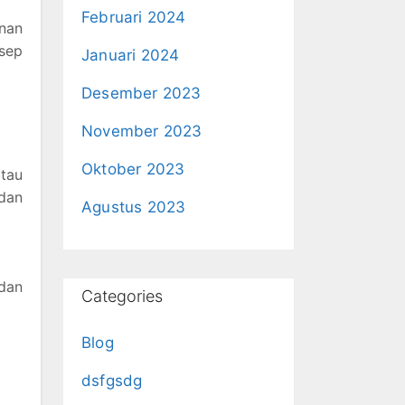
Februari 2024
inan
nsep
Januari 2024
Desember 2023
November 2023
Oktober 2023
atau
dan
Agustus 2023
 dan
Categories
Blog
dsfgsdg