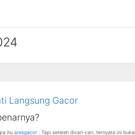
024
ti Langsung Gacor
benarnya?
apa itu
aresgacor
. Tapi setelah dicari-cari, ternyata ini buka