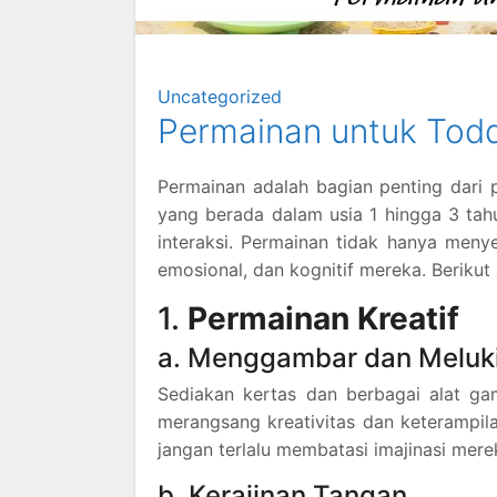
Uncategorized
Permainan untuk Todd
Permainan adalah bagian penting dari
yang berada dalam usia 1 hingga 3 tahun.
interaksi. Permainan tidak hanya meny
emosional, dan kognitif mereka. Berikut
1.
Permainan Kreatif
a. Menggambar dan Meluk
Sediakan kertas dan berbagai alat gamb
merangsang kreativitas dan keterampil
jangan terlalu membatasi imajinasi mere
b. Kerajinan Tangan