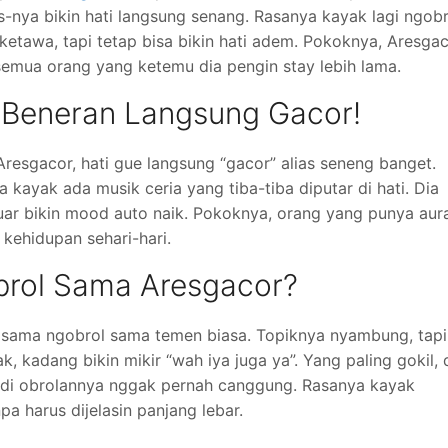
s-nya bikin hati langsung senang. Rasanya kayak lagi ngobr
ketawa, tapi tetap bisa bikin hati adem. Pokoknya, Aresga
 semua orang yang ketemu dia pengin stay lebih lama.
 Beneran Langsung Gacor!
resgacor, hati gue langsung “gacor” alias seneng banget.
ayak ada musik ceria yang tiba-tiba diputar di hati. Dia
luar bikin mood auto naik. Pokoknya, orang yang punya aur
 kehidupan sehari-hari.
rol Sama Aresgacor?
 sama ngobrol sama temen biasa. Topiknya nyambung, tapi
 kadang bikin mikir “wah iya juga ya”. Yang paling gokil, 
 jadi obrolannya nggak pernah canggung. Rasanya kayak
a harus dijelasin panjang lebar.