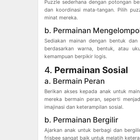
Puzzle sederhana dengan potongan be
dan koordinasi mata-tangan. Pilih p
minat mereka.
b. Permainan Mengelompo
Sediakan mainan dengan bentuk dan
berdasarkan warna, bentuk, atau uk
kemampuan berpikir logis.
4.
Permainan Sosial
a. Bermain Peran
Berikan akses kepada anak untuk maina
mereka bermain peran, seperti menjad
imajinasi dan keterampilan sosial.
b. Permainan Bergilir
Ajarkan anak untuk berbagi dan bergil
frisbee sangat baik untuk melatih keter