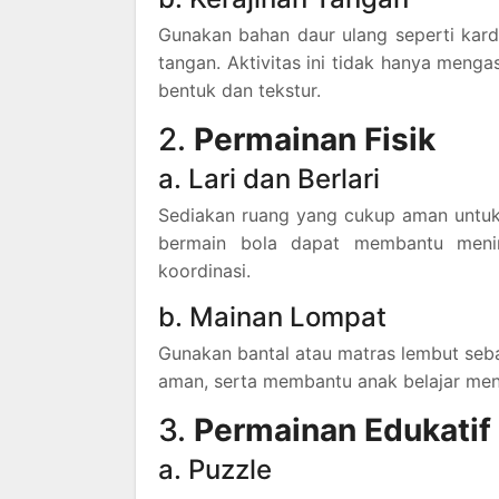
Gunakan bahan daur ulang seperti kardu
tangan. Aktivitas ini tidak hanya meng
bentuk dan tekstur.
2.
Permainan Fisik
a. Lari dan Berlari
Sediakan ruang yang cukup aman untuk a
bermain bola dapat membantu menin
koordinasi.
b. Mainan Lompat
Gunakan bantal atau matras lembut seb
aman, serta membantu anak belajar men
3.
Permainan Edukatif
a. Puzzle