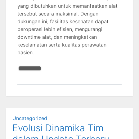
yang dibutuhkan untuk memanfaatkan alat
tersebut secara maksimal. Dengan
dukungan ini, fasilitas kesehatan dapat
beroperasi lebih efisien, mengurangi
downtime alat, dan meningkatkan
keselamatan serta kualitas perawatan
pasien.
Uncategorized
Evolusi Dinamika Tim