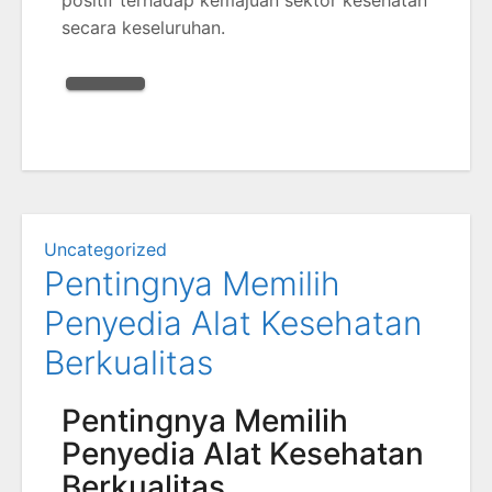
positif terhadap kemajuan sektor kesehatan
secara keseluruhan.
Uncategorized
Pentingnya Memilih
Penyedia Alat Kesehatan
Berkualitas
Pentingnya Memilih
Penyedia Alat Kesehatan
Berkualitas