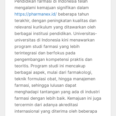
Pendidikan farmasi di Indonesia telah
mengalami kemajuan signifikan dalam
https://pharmanex.id/
beberapa tahun
terakhir, dengan peningkatan kualitas dan
relevansi kurikulum yang ditawarkan oleh
berbagai institusi pendidikan. Universitas-
universitas di Indonesia kini menawarkan
program studi farmasi yang lebih
terintegrasi dan berfokus pada
pengembangan kompetensi praktis dan
teoritis. Program studi ini mencakup
berbagai aspek, mulai dari farmakologi,
teknik formulasi obat, hingga manajemen
farmasi, sehingga lulusan dapat
menghadapi tantangan yang ada di industri
farmasi dengan lebih baik. Kemajuan ini juga
tercermin dari adanya akreditasi
internasional yang diterima oleh beberapa