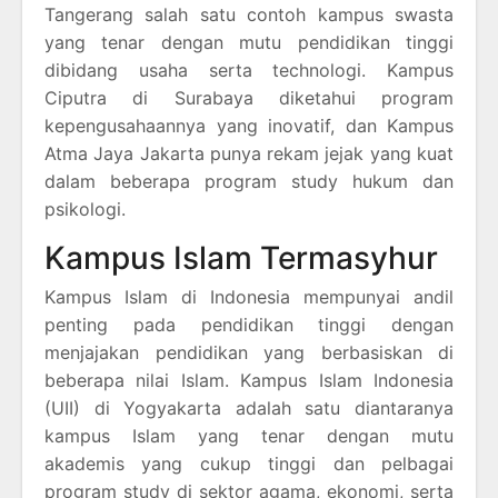
Tangerang salah satu contoh kampus swasta
yang tenar dengan mutu pendidikan tinggi
dibidang usaha serta technologi. Kampus
Ciputra di Surabaya diketahui program
kepengusahaannya yang inovatif, dan Kampus
Atma Jaya Jakarta punya rekam jejak yang kuat
dalam beberapa program study hukum dan
psikologi.
Kampus Islam Termasyhur
Kampus Islam di Indonesia mempunyai andil
penting pada pendidikan tinggi dengan
menjajakan pendidikan yang berbasiskan di
beberapa nilai Islam. Kampus Islam Indonesia
(UII) di Yogyakarta adalah satu diantaranya
kampus Islam yang tenar dengan mutu
akademis yang cukup tinggi dan pelbagai
program study di sektor agama, ekonomi, serta