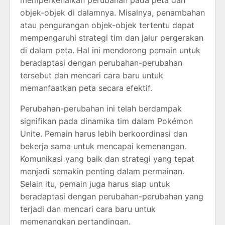
memperkenalkan perubahan pada peta dan
objek-objek di dalamnya. Misalnya, penambahan
atau pengurangan objek-objek tertentu dapat
mempengaruhi strategi tim dan jalur pergerakan
di dalam peta. Hal ini mendorong pemain untuk
beradaptasi dengan perubahan-perubahan
tersebut dan mencari cara baru untuk
memanfaatkan peta secara efektif.
Perubahan-perubahan ini telah berdampak
signifikan pada dinamika tim dalam Pokémon
Unite. Pemain harus lebih berkoordinasi dan
bekerja sama untuk mencapai kemenangan.
Komunikasi yang baik dan strategi yang tepat
menjadi semakin penting dalam permainan.
Selain itu, pemain juga harus siap untuk
beradaptasi dengan perubahan-perubahan yang
terjadi dan mencari cara baru untuk
memenangkan pertandingan.