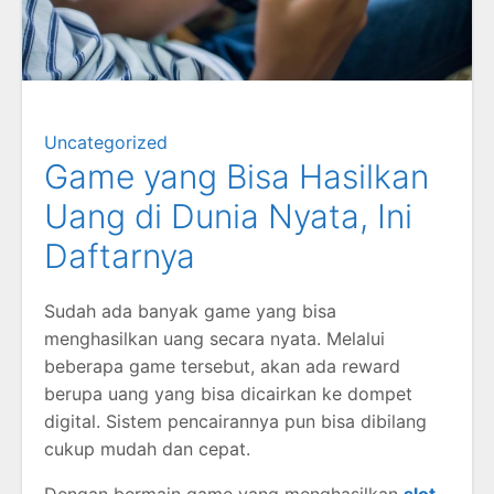
Uncategorized
Game yang Bisa Hasilkan
Uang di Dunia Nyata, Ini
Daftarnya
Sudah ada banyak game yang bisa
menghasilkan uang secara nyata. Melalui
beberapa game tersebut, akan ada reward
berupa uang yang bisa dicairkan ke dompet
digital. Sistem pencairannya pun bisa dibilang
cukup mudah dan cepat.