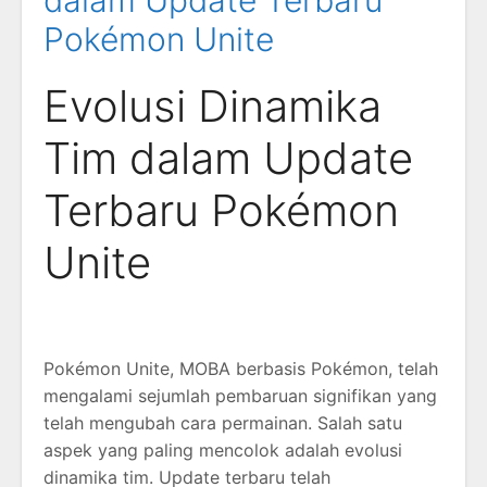
dalam Update Terbaru
Pokémon Unite
Evolusi Dinamika
Tim dalam Update
Terbaru Pokémon
Unite
Pokémon Unite, MOBA berbasis Pokémon, telah
mengalami sejumlah pembaruan signifikan yang
telah mengubah cara permainan. Salah satu
aspek yang paling mencolok adalah evolusi
dinamika tim. Update terbaru telah