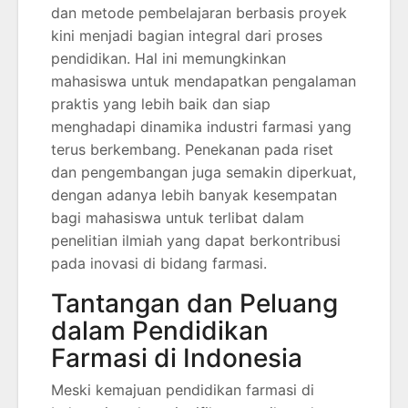
dan metode pembelajaran berbasis proyek
kini menjadi bagian integral dari proses
pendidikan. Hal ini memungkinkan
mahasiswa untuk mendapatkan pengalaman
praktis yang lebih baik dan siap
menghadapi dinamika industri farmasi yang
terus berkembang. Penekanan pada riset
dan pengembangan juga semakin diperkuat,
dengan adanya lebih banyak kesempatan
bagi mahasiswa untuk terlibat dalam
penelitian ilmiah yang dapat berkontribusi
pada inovasi di bidang farmasi.
Tantangan dan Peluang
dalam Pendidikan
Farmasi di Indonesia
Meski kemajuan pendidikan farmasi di