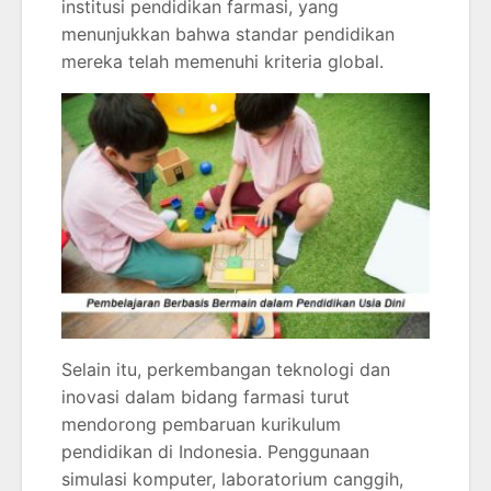
institusi pendidikan farmasi, yang
menunjukkan bahwa standar pendidikan
mereka telah memenuhi kriteria global.
Selain itu, perkembangan teknologi dan
inovasi dalam bidang farmasi turut
mendorong pembaruan kurikulum
pendidikan di Indonesia. Penggunaan
simulasi komputer, laboratorium canggih,