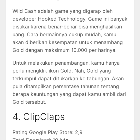
Wild Cash adalah game yang digarap oleh
developer Hooked Technology. Game ini banyak
disukai karena benar-benar bisa menghasilkan
uang. Cara bermainnya cukup mudah, kamu
akan diberikan kesempatan untuk menambang
Gold dengan maksimum 10.000 per harinya.
Untuk melakukan penambangan, kamu hanya
perlu mengklik ikon Gold. Nah, Gold yang
terkumpul dapat ditukarkan ke tabungan. Akan
pula ditampilkan persentase tahunan tentang
berapa keuntungan yang dapat kamu ambil dari
Gold tersebut.
4. ClipClaps
Rating Google Play Store: 2,9