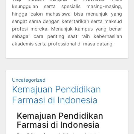
keunggulan serta spesialis masing-masing,
hingga calon mahasiswa bisa menunjuk yang
sangat sama dengan ketertarikan serta maksud
profesi mereka. Menunjuk kampus yang benar
sebagai cara penting saat raih keberhasilan
akademis serta professional di masa datang.
Uncategorized
Kemajuan Pendidikan
Farmasi di Indonesia
Kemajuan Pendidikan
Farmasi di Indonesia