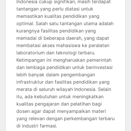
Indonesia cukup signifikan, masih terdapat
tantangan yang perlu diatasi untuk
memastikan kualitas pendidikan yang
optimal. Salah satu tantangan utama adalah
kurangnya fasilitas pendidikan yang
memadai di beberapa daerah, yang dapat
membatasi akses mahasiswa ke peralatan
laboratorium dan teknologi terbaru.
Ketimpangan ini mengharuskan pemerintah
dan lembaga pendidikan untuk berinvestasi
lebih banyak dalam pengembangan
infrastruktur dan fasilitas pendidikan yang
merata di seluruh wilayah Indonesia. Selain
itu, ada kebutuhan untuk meningkatkan
kualitas pengajaran dan pelatihan bagi
dosen agar dapat menyampaikan materi
yang relevan dengan perkembangan terbaru
di industri farmasi.