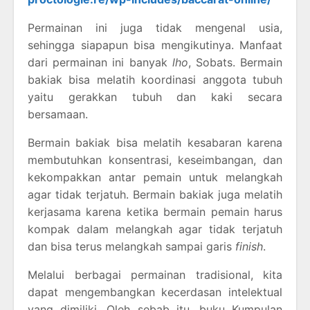
Permainan ini juga tidak mengenal usia,
sehingga siapapun bisa mengikutinya. Manfaat
dari permainan ini banyak
lho
, Sobats. Bermain
bakiak bisa melatih koordinasi anggota tubuh
yaitu gerakkan tubuh dan kaki secara
bersamaan.
Bermain bakiak bisa melatih kesabaran karena
membutuhkan konsentrasi, keseimbangan, dan
kekompakkan antar pemain untuk melangkah
agar tidak terjatuh. Bermain bakiak juga melatih
kerjasama karena ketika bermain pemain harus
kompak dalam melangkah agar tidak terjatuh
dan bisa terus melangkah sampai garis
finish
.
Melalui berbagai permainan tradisional, kita
dapat mengembangkan kecerdasan intelektual
yang dimiliki. Oleh sebab itu, buku Kumpulan