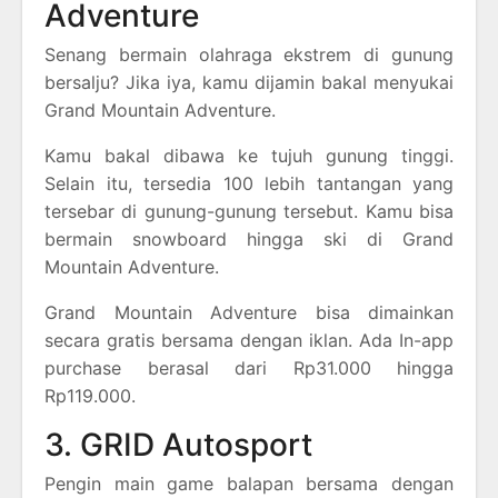
Adventure
Senang bermain olahraga ekstrem di gunung
bersalju? Jika iya, kamu dijamin bakal menyukai
Grand Mountain Adventure.
Kamu bakal dibawa ke tujuh gunung tinggi.
Selain itu, tersedia 100 lebih tantangan yang
tersebar di gunung-gunung tersebut. Kamu bisa
bermain snowboard hingga ski di Grand
Mountain Adventure.
Grand Mountain Adventure bisa dimainkan
secara gratis bersama dengan iklan. Ada In-app
purchase berasal dari Rp31.000 hingga
Rp119.000.
3. GRID Autosport
Pengin main game balapan bersama dengan