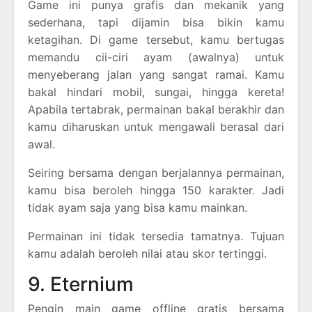
Game ini punya grafis dan mekanik yang
sederhana, tapi dijamin bisa bikin kamu
ketagihan. Di game tersebut, kamu bertugas
memandu cii-ciri ayam (awalnya) untuk
menyeberang jalan yang sangat ramai. Kamu
bakal hindari mobil, sungai, hingga kereta!
Apabila tertabrak, permainan bakal berakhir dan
kamu diharuskan untuk mengawali berasal dari
awal.
Seiring bersama dengan berjalannya permainan,
kamu bisa beroleh hingga 150 karakter. Jadi
tidak ayam saja yang bisa kamu mainkan.
Permainan ini tidak tersedia tamatnya. Tujuan
kamu adalah beroleh nilai atau skor tertinggi.
9. Eternium
Pengin main game offline gratis bersama