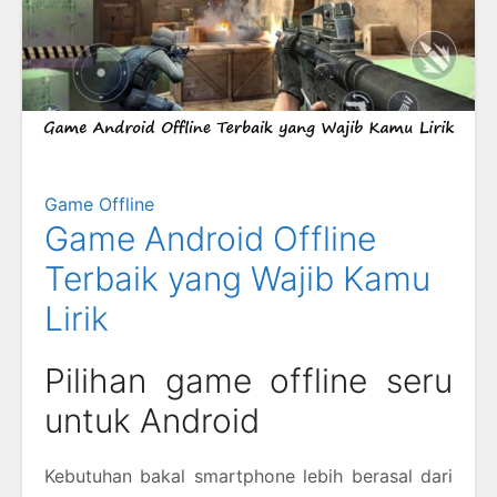
Game Offline
Game Android Offline
Terbaik yang Wajib Kamu
Lirik
Pilihan game offline seru
untuk Android
Kebutuhan bakal smartphone lebih berasal dari