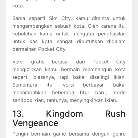
kota.
Sama seperti Sim City, kamu diminta untuk
mengembangkan sebuah kota. Oleh karena itu,
kebolehan kamu untuk mengatur penghasilan
untuk kas kota sangat dibutuhkan didalam
permainan Pocket City.
Versi gratis berasal dari Pocket City
mengizinkan kamu bermain membangun kota
seperti biasanya, tapi bakal diselingi iklan.
Sementara itu, versi berbayar bakal
menambahkan beberapa fitur baru, mode
sandbox, dan, tentunya, menyingkirkan iklan.
13. Kingdom Rush
Vengeance
Pengin bermain game bersama dengan genre