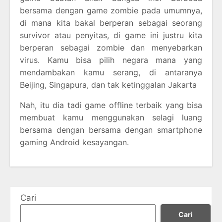
bersama dengan game zombie pada umumnya,
di mana kita bakal berperan sebagai seorang
survivor atau penyitas, di game ini justru kita
berperan sebagai zombie dan menyebarkan
virus. Kamu bisa pilih negara mana yang
mendambakan kamu serang, di antaranya
Beijing, Singapura, dan tak ketinggalan Jakarta
Nah, itu dia tadi game offline terbaik yang bisa
membuat kamu menggunakan selagi luang
bersama dengan bersama dengan smartphone
gaming Android kesayangan.
Cari
Cari