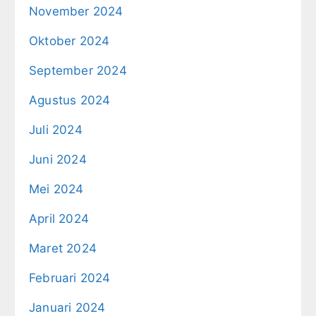
November 2024
Oktober 2024
September 2024
Agustus 2024
Juli 2024
Juni 2024
Mei 2024
April 2024
Maret 2024
Februari 2024
Januari 2024