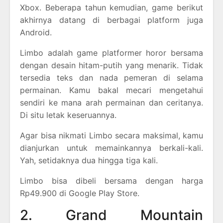
Xbox. Beberapa tahun kemudian, game berikut
akhirnya datang di berbagai platform juga
Android.
Limbo adalah game platformer horor bersama
dengan desain hitam-putih yang menarik. Tidak
tersedia teks dan nada pemeran di selama
permainan. Kamu bakal mecari mengetahui
sendiri ke mana arah permainan dan ceritanya.
Di situ letak keseruannya.
Agar bisa nikmati Limbo secara maksimal, kamu
dianjurkan untuk memainkannya berkali-kali.
Yah, setidaknya dua hingga tiga kali.
Limbo bisa dibeli bersama dengan harga
Rp49.900 di Google Play Store.
2. Grand Mountain