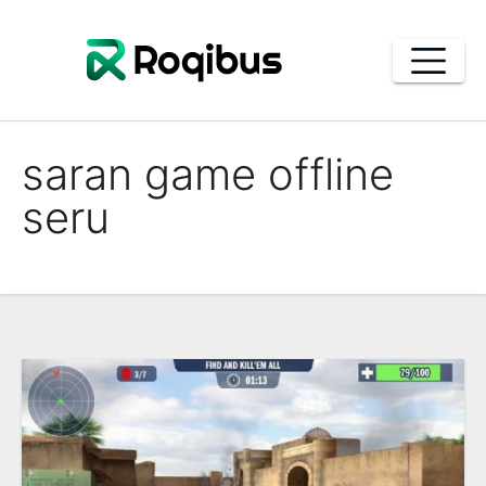
Skip
to
content
saran game offline
seru