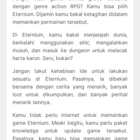
dengan genre action RPG? Kamu bisa pilih
Eternium. Dijamin kamu bakal ketagihan didalam
memainkan permainan tersebut.
Di Eternium, kamu bakal menjelajah dunia,
berkelahi menggunakan sihir, mengalahkan
musuh, dan masuk ke dungeon untuk melacak
harta karun. Seru, bukan?
Jangan takut kehabisan ide untuk lakukan
sesuatu di Eternium. Pasalnya, ia dibekali
bersama dengan cerita yang menarik, banyak
loot untuk dikumpulkan, dan banyak perihal
menarik lainnya.
Kamu tidak perlu internet untuk memainkan
game Eternium. Meski begitu, kamu perlu paket
knowledge untuk update game tersebut.
Pasalnya, kamu baru bisa memainkan game