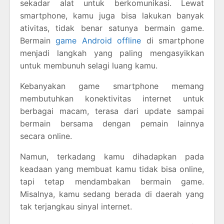
sekadar alat untuk berkomunikasi. Lewat
smartphone, kamu juga bisa lakukan banyak
ativitas, tidak benar satunya bermain game.
Bermain
game Android offline
di smartphone
menjadi langkah yang paling mengasyikkan
untuk membunuh selagi luang kamu.
Kebanyakan game smartphone memang
membutuhkan konektivitas internet untuk
berbagai macam, terasa dari update sampai
bermain bersama dengan pemain lainnya
secara online.
Namun, terkadang kamu dihadapkan pada
keadaan yang membuat kamu tidak bisa online,
tapi tetap mendambakan bermain game.
Misalnya, kamu sedang berada di daerah yang
tak terjangkau sinyal internet.