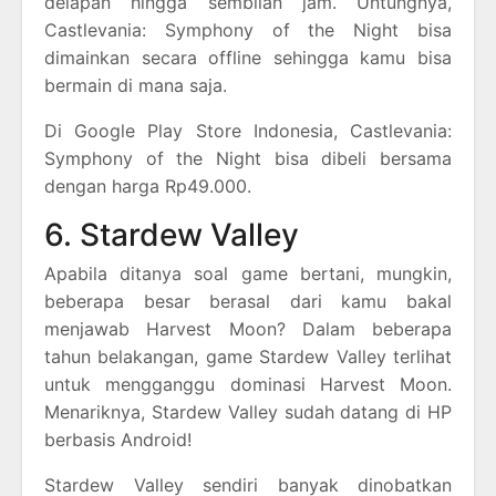
delapan hingga sembilan jam. Untungnya,
Castlevania: Symphony of the Night bisa
dimainkan secara offline sehingga kamu bisa
bermain di mana saja.
Di Google Play Store Indonesia, Castlevania:
Symphony of the Night bisa dibeli bersama
dengan harga Rp49.000.
6. Stardew Valley
Apabila ditanya soal game bertani, mungkin,
beberapa besar berasal dari kamu bakal
menjawab Harvest Moon? Dalam beberapa
tahun belakangan, game Stardew Valley terlihat
untuk mengganggu dominasi Harvest Moon.
Menariknya, Stardew Valley sudah datang di HP
berbasis Android!
Stardew Valley sendiri banyak dinobatkan