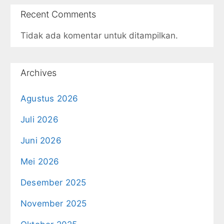
Recent Comments
Tidak ada komentar untuk ditampilkan.
Archives
Agustus 2026
Juli 2026
Juni 2026
Mei 2026
Desember 2025
November 2025