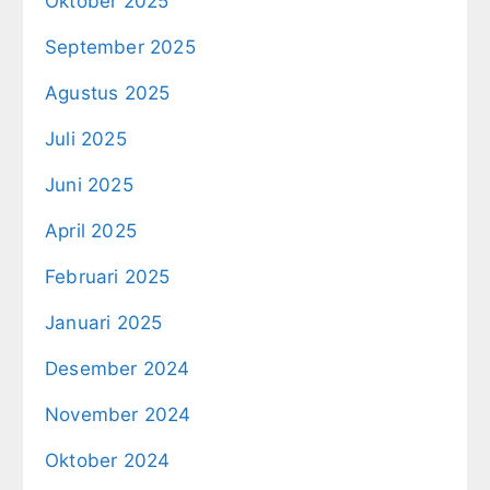
Oktober 2025
September 2025
Agustus 2025
Juli 2025
Juni 2025
April 2025
Februari 2025
Januari 2025
Desember 2024
November 2024
Oktober 2024