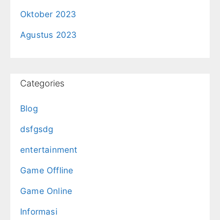
Oktober 2023
Agustus 2023
Categories
Blog
dsfgsdg
entertainment
Game Offline
Game Online
Informasi