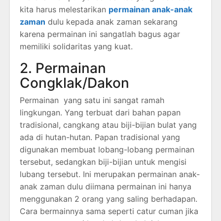
kita harus melestarikan
permainan anak-anak
zaman
dulu kepada anak zaman sekarang
karena permainan ini sangatlah bagus agar
memiliki solidaritas yang kuat.
2. Permainan
Congklak/Dakon
Permainan yang satu ini sangat ramah
lingkungan. Yang terbuat dari bahan papan
tradisional, cangkang atau biji-bijian bulat yang
ada di hutan-hutan. Papan tradisional yang
digunakan membuat lobang-lobang permainan
tersebut, sedangkan biji-bijian untuk mengisi
lubang tersebut. Ini merupakan permainan anak-
anak zaman dulu diimana permainan ini hanya
menggunakan 2 orang yang saling berhadapan.
Cara bermainnya sama seperti catur cuman jika