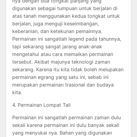
nya dengan dua tongkat panjang yang
digunakan sebagai tumpuan untuk berjalan di
atas tanah menggunakan kedua tongkat untuk
berjalan, juga menguji keseimbangan,
keberanian, dan ketekunan pemainnya.
Permainan ini sangatlah legend pada tahunnya,
tapi sekarang sangat jarang anak-anak
mengetahui atau cara memaikan permainan
tersebut. Akibat majunya teknologi zaman
sekarang. Karena itu kita tidak boleh melupakan
permainan egrang yang satu ini, sebab ini
merupakan permainan trasional dan budaya
kita.
4. Permainan Lompat Tali
Permainan ini sangatlah permainan zaman dulu
sekali karena permainan ini dulu banyak sekali
yang menyukai nya. Bahan yang digunakan