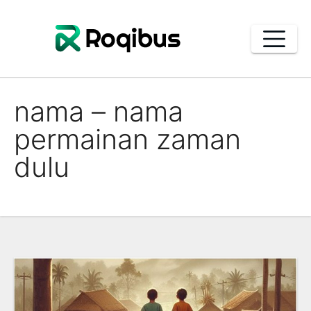
Skip
to
content
nama – nama
permainan zaman
dulu