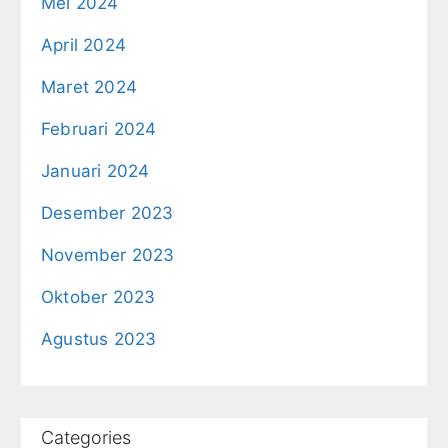
Mei 2024
April 2024
Maret 2024
Februari 2024
Januari 2024
Desember 2023
November 2023
Oktober 2023
Agustus 2023
Categories