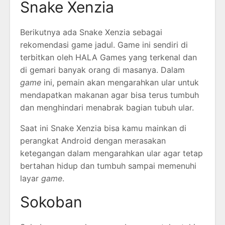
Snake Xenzia
Berikutnya ada Snake Xenzia sebagai
rekomendasi game jadul. Game ini sendiri di
terbitkan oleh HALA Games yang terkenal dan
di gemari banyak orang di masanya. Dalam
game
ini, pemain akan mengarahkan ular untuk
mendapatkan makanan agar bisa terus tumbuh
dan menghindari menabrak bagian tubuh ular.
Saat ini Snake Xenzia bisa kamu mainkan di
perangkat Android dengan merasakan
ketegangan dalam mengarahkan ular agar tetap
bertahan hidup dan tumbuh sampai memenuhi
layar
game
.
Sokoban