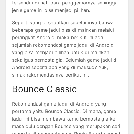
tersendiri di hati para penggemarnya sehingga
jenis game ini bisa menjadi pilihan.
Seperti yang di sebutkan sebelumnya bahwa
beberapa game jadul bisa di mainkan melalui
perangkat Android, maka berikut ini ada
sejumlah rekomendasi game jadul di Android
yang bisa menjadi pilihan untuk di mainkan
sekaligus bernostalgia. Sejumlah game jadul di
Android seperti apa yang di maksud? Yuk,
simak rekomendasinya berikut ini.
Bounce Classic
Rekomendasi game jadul di Android yang
pertama yaitu Bounce Classic. Di mana, game
jadul ini bisa membawa kamu bernostalgia ke
masa dulu dengan Bounce yang merupakan seri
game
hasil pengembangan Rovio Entertainment