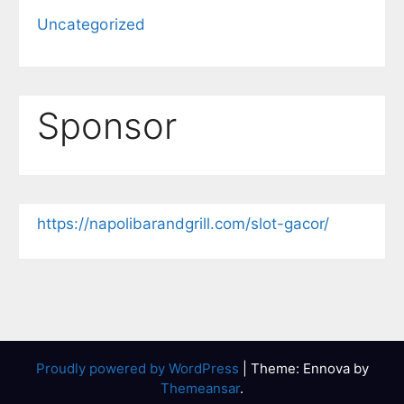
Uncategorized
Sponsor
https://napolibarandgrill.com/slot-gacor/
Proudly powered by WordPress
|
Theme: Ennova by
Themeansar
.