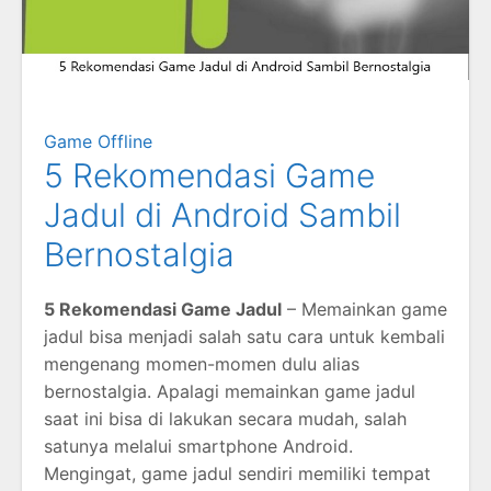
Game Offline
5 Rekomendasi Game
Jadul di Android Sambil
Bernostalgia
5 Rekomendasi Game Jadul
– Memainkan game
jadul bisa menjadi salah satu cara untuk kembali
mengenang momen-momen dulu alias
bernostalgia. Apalagi memainkan game jadul
saat ini bisa di lakukan secara mudah, salah
satunya melalui smartphone Android.
Mengingat, game jadul sendiri memiliki tempat