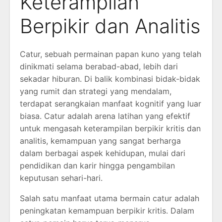
Keterampilan
Berpikir dan Analitis
Catur, sebuah permainan papan kuno yang telah
dinikmati selama berabad-abad, lebih dari
sekadar hiburan. Di balik kombinasi bidak-bidak
yang rumit dan strategi yang mendalam,
terdapat serangkaian manfaat kognitif yang luar
biasa. Catur adalah arena latihan yang efektif
untuk mengasah keterampilan berpikir kritis dan
analitis, kemampuan yang sangat berharga
dalam berbagai aspek kehidupan, mulai dari
pendidikan dan karir hingga pengambilan
keputusan sehari-hari.
Salah satu manfaat utama bermain catur adalah
peningkatan kemampuan berpikir kritis. Dalam