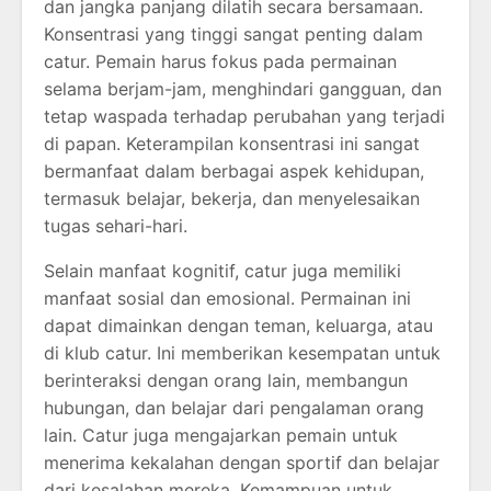
dan jangka panjang dilatih secara bersamaan.
Konsentrasi yang tinggi sangat penting dalam
catur. Pemain harus fokus pada permainan
selama berjam-jam, menghindari gangguan, dan
tetap waspada terhadap perubahan yang terjadi
di papan. Keterampilan konsentrasi ini sangat
bermanfaat dalam berbagai aspek kehidupan,
termasuk belajar, bekerja, dan menyelesaikan
tugas sehari-hari.
Selain manfaat kognitif, catur juga memiliki
manfaat sosial dan emosional. Permainan ini
dapat dimainkan dengan teman, keluarga, atau
di klub catur. Ini memberikan kesempatan untuk
berinteraksi dengan orang lain, membangun
hubungan, dan belajar dari pengalaman orang
lain. Catur juga mengajarkan pemain untuk
menerima kekalahan dengan sportif dan belajar
dari kesalahan mereka. Kemampuan untuk