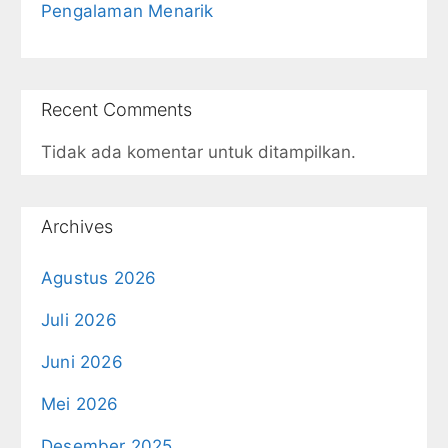
Pengalaman Menarik
Recent Comments
Tidak ada komentar untuk ditampilkan.
Archives
Agustus 2026
Juli 2026
Juni 2026
Mei 2026
Desember 2025