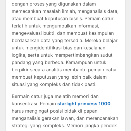
dengan proses yang digunakan dalam
memecahkan masalah ilmiah, menganalisis data,
atau membuat keputusan bisnis. Pemain catur
terlatih untuk mengumpulkan informasi,
mengevaluasi bukti, dan membuat kesimpulan
berdasarkan data yang tersedia. Mereka belajar
untuk mengidentifikasi bias dan kesalahan
logika, serta untuk mempertimbangkan sudut
pandang yang berbeda. Kemampuan untuk
berpikir secara analitis membantu pemain catur
membuat keputusan yang lebih baik dalam
situasi yang kompleks dan tidak pasti.
Bermain catur juga melatih memori dan
konsentrasi. Pemain
starlight princess 1000
harus mengingat posisi bidak di papan,
menganalisis gerakan lawan, dan merencanakan
strategi yang kompleks. Memori jangka pendek