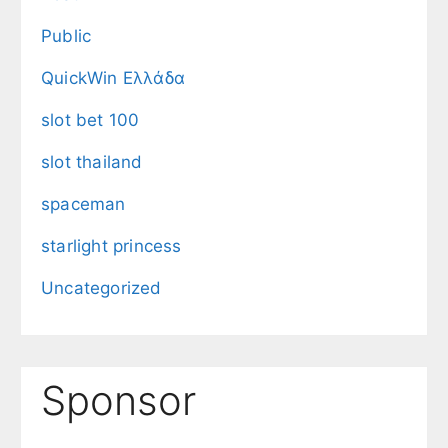
Public
QuickWin Ελλάδα
slot bet 100
slot thailand
spaceman
starlight princess
Uncategorized
Sponsor