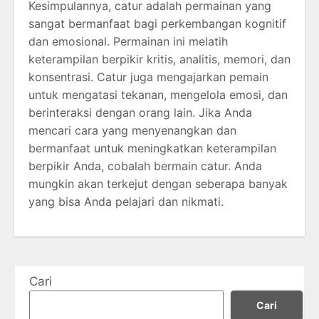
Kesimpulannya, catur adalah permainan yang
sangat bermanfaat bagi perkembangan kognitif
dan emosional. Permainan ini melatih
keterampilan berpikir kritis, analitis, memori, dan
konsentrasi. Catur juga mengajarkan pemain
untuk mengatasi tekanan, mengelola emosi, dan
berinteraksi dengan orang lain. Jika Anda
mencari cara yang menyenangkan dan
bermanfaat untuk meningkatkan keterampilan
berpikir Anda, cobalah bermain catur. Anda
mungkin akan terkejut dengan seberapa banyak
yang bisa Anda pelajari dan nikmati.
Cari
Cari